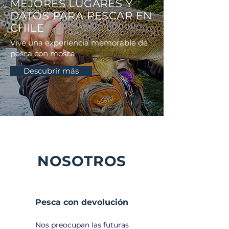
MEJORES LUGARES Y
DATOS PARA PESCAR EN
CHILE
Vive una experiencia memorable de
pesca con mosca
Descubrir más
NOSOTROS
Pesca con devolución
Nos preocupan las futuras