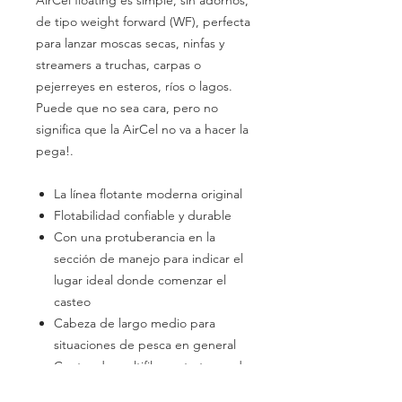
AirCel floating es simple, sin adornos,
de tipo weight forward (WF), perfecta
para lanzar moscas secas, ninfas y
streamers a truchas, carpas o
pejerreyes en esteros, ríos o lagos.
Puede que no sea cara, pero no
significa que la AirCel no va a hacer la
pega!.
La línea flotante moderna original
Flotabilidad confiable y durable
Con una protuberancia en la
sección de manejo para indicar el
lugar ideal donde comenzar el
casteo
Cabeza de largo medio para
situaciones de pesca en general
Centro de multifilamento trenzado
Tipo de agua: Dulce