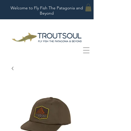
Welcome to Fly Fish The Patagonia and
Beyond