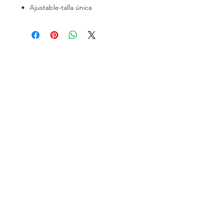
Ajustable-talla única
SOCIAL
Instagram
Facebook
CONTACTO
Tel: +56 9 9559 4204
info@troutsoul.cl
Troutsoul, todos los derechos