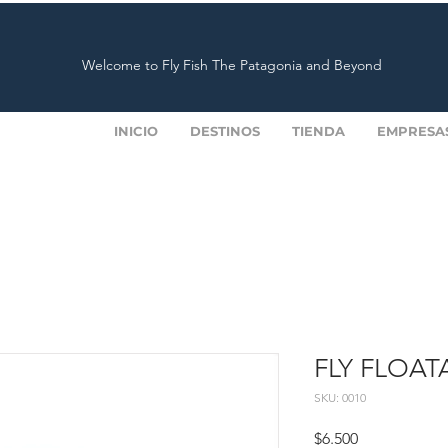
Welcome to Fly Fish The Patagonia and Beyond
INICIO
DESTINOS
TIENDA
EMPRESA
FLY FLOAT
SKU: 0010
Precio
$6.500