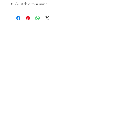
Ajustable-talla única
SOCIAL
Instagram
Facebook
CONTACTO
Tel: +56 9 9559 4204
info@troutsoul.cl
Troutsoul, todos los derechos