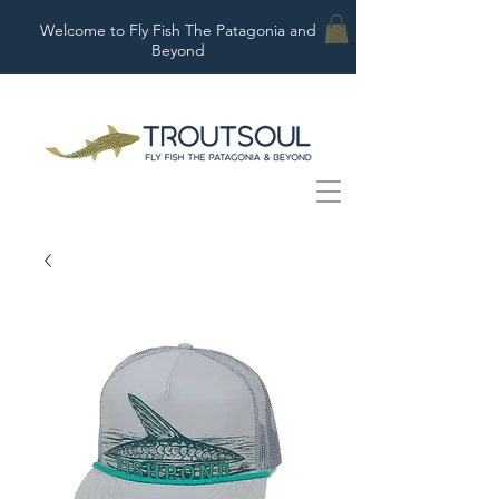
Welcome to Fly Fish The Patagonia and
Beyond